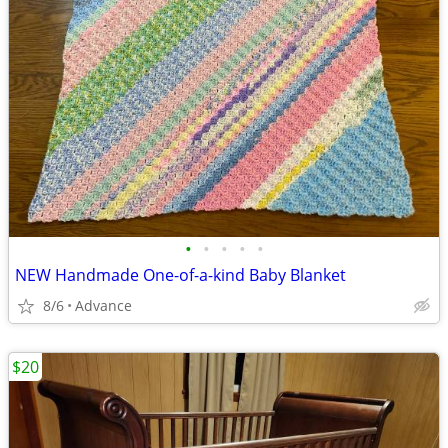
•
•
•
•
•
NEW Handmade One-of-a-kind Baby Blanket
8/6
Advance
$20