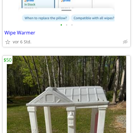
•
•
•
Wipe Warmer
vor 6 Std.
$50