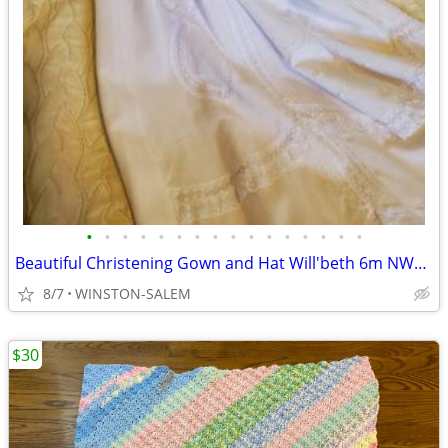
•
•
•
•
•
•
•
•
•
•
•
•
•
•
•
•
Beautiful Christening Gown and Hat Will'beth 6m NWT Girl's
8/7
WINSTON-SALEM
$30