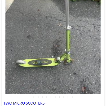
•
•
•
•
•
•
•
•
•
•
TWO MICRO SCOOTERS