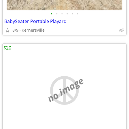
•
•
•
•
•
•
BabySeater Portable Playard
8/9
Kernersville
$20
no image