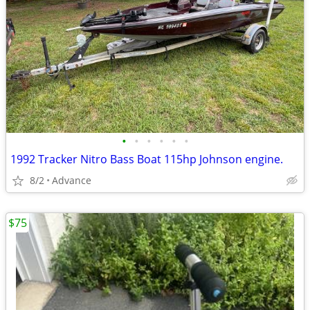
•
•
•
•
•
•
1992 Tracker Nitro Bass Boat 115hp Johnson engine.
8/2
Advance
$75