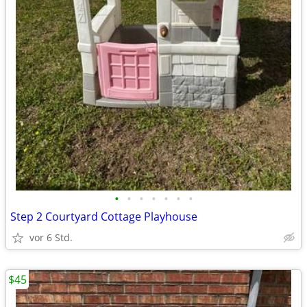
•
•
•
•
•
•
•
Step 2 Courtyard Cottage Playhouse
vor 6 Std.
$45