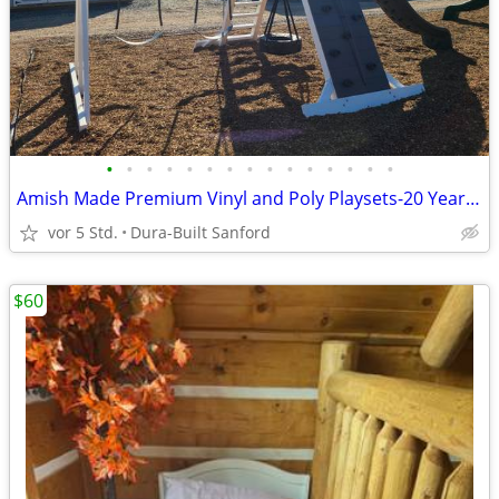
•
•
•
•
•
•
•
•
•
•
•
•
•
•
•
Amish Made Premium Vinyl and Poly Playsets-20 Year Warranty-BEAUTIFUL!
vor 5 Std.
Dura-Built Sanford
$60