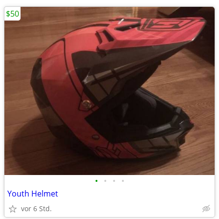
$50
•
•
•
•
Youth Helmet
vor 6 Std.