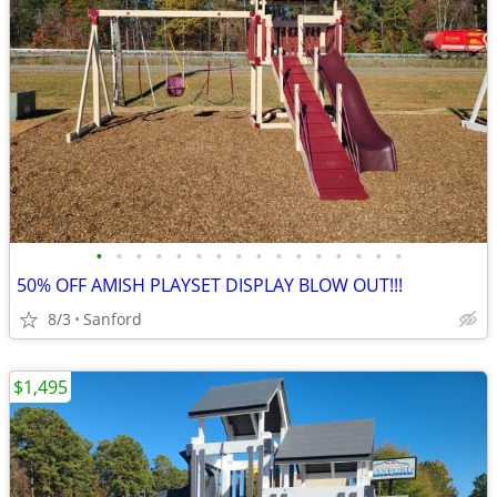
•
•
•
•
•
•
•
•
•
•
•
•
•
•
•
•
50% OFF AMISH PLAYSET DISPLAY BLOW OUT!!!
8/3
Sanford
$1,495