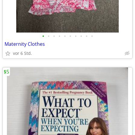
•
•
•
•
•
•
•
•
•
•
Maternity Clothes
vor 6 Std.
$5