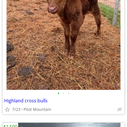
•
•
•
Highland cross bulls
7/23
Pilot Mountain
$1,500