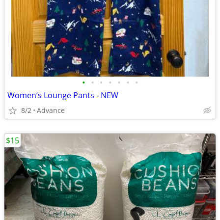
•
•
•
•
•
•
•
Women’s Lounge Pants - NEW
8/2
Advance
$15