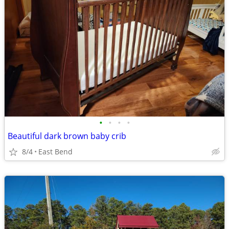
•
•
•
•
Beautiful dark brown baby crib
8/4
East Bend