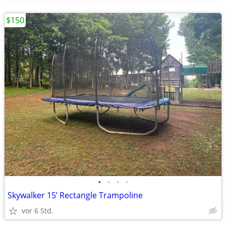
$150
•
•
•
•
Skywalker 15’ Rectangle Trampoline
vor 6 Std.