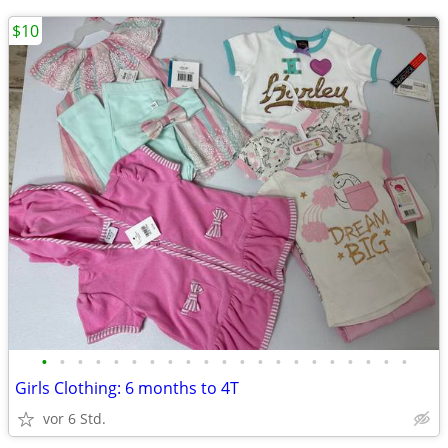
$10
•
•
•
•
•
•
•
•
•
•
•
•
•
•
•
•
•
•
•
•
•
Girls Clothing: 6 months to 4T
vor 6 Std.