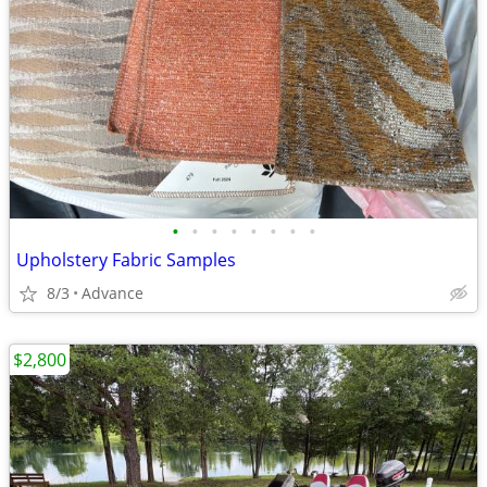
•
•
•
•
•
•
•
•
Upholstery Fabric Samples
8/3
Advance
$2,800