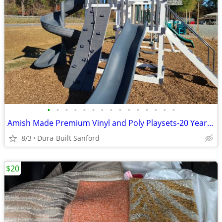
•
•
•
•
•
•
•
•
•
•
•
•
•
•
•
Amish Made Premium Vinyl and Poly Playsets-20 Year Warranty-BEAUTIFUL!
8/3
Dura-Built Sanford
$20