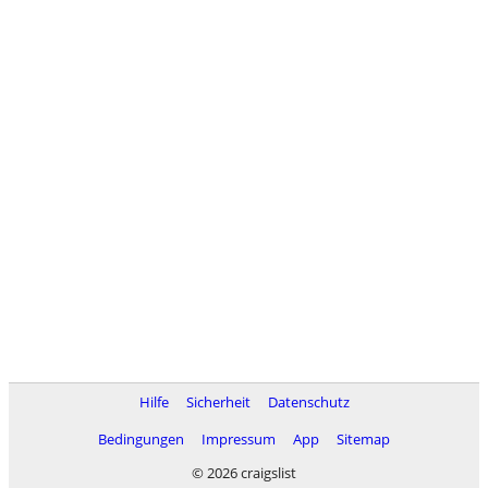
Hilfe
Sicherheit
Datenschutz
Bedingungen
Impressum
App
Sitemap
© 2026 craigslist