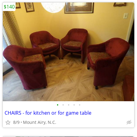
$140
•
•
•
•
•
CHAIRS - for kitchen or for game table
8/9
Mount Airy, N.C.