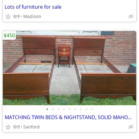
Lots of furniture for sale
8/9
Madison
$450
•
•
•
•
•
•
•
•
•
MATCHING TWIN BEDS & NIGHTSTAND, SOLID MAHOGANY, CONTINENTAL FURNITURE
8/9
Sanford