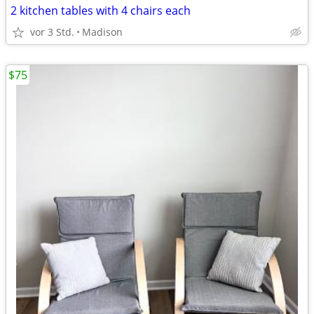
2 kitchen tables with 4 chairs each
vor 3 Std.
Madison
$75