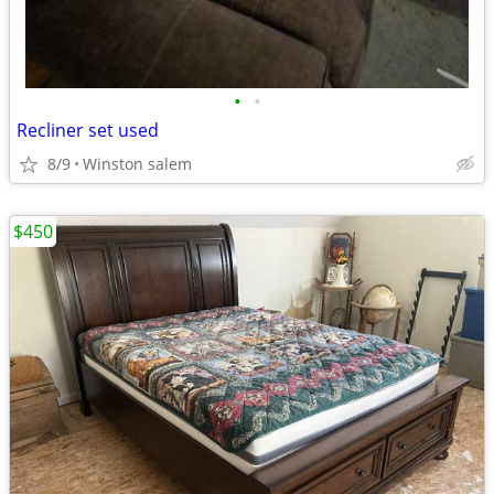
•
•
Recliner set used
8/9
Winston salem
$450