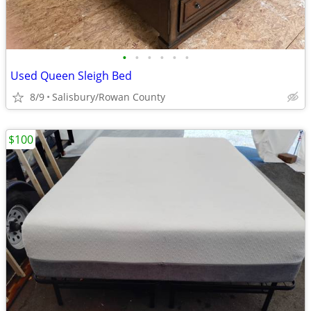
•
•
•
•
•
•
Used Queen Sleigh Bed
8/9
Salisbury/Rowan County
$100