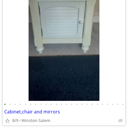
•
•
•
•
•
•
•
•
•
•
•
•
•
•
•
•
•
•
•
•
•
•
•
•
Cabinet,chair and mirrors
8/9
Winston-Salem