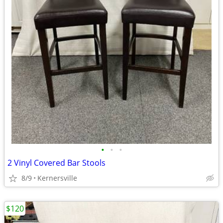
•
•
•
2 Vinyl Covered Bar Stools
8/9
Kernersville
$120