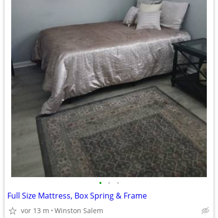
•
•
•
Full Size Mattress, Box Spring & Frame
vor 13 m
Winston Salem