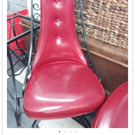
•
•
•
•