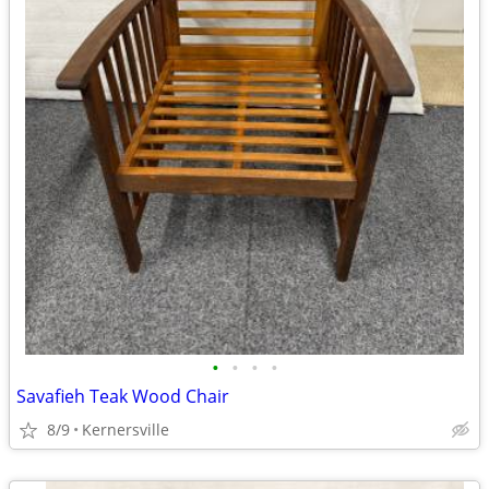
•
•
•
•
Savafieh Teak Wood Chair
8/9
Kernersville