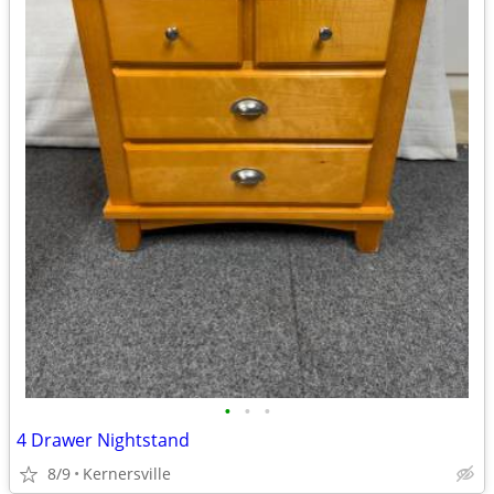
•
•
•
4 Drawer Nightstand
8/9
Kernersville